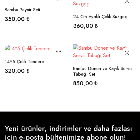
SEÇENEKLER
Bambu Peynir Seti
SEÇENEKLER
24 Cm Ayaklı Çelik Süzgeç
350,00
₺
360,00
₺
SEÇENEKLER
14*5 Çelik Tencere
SEÇENEKLER
Bambu Dönen ve Kayık Servis
320,00
₺
Tabağı Set
850,00
₺
Yeni ürünler, indirimler ve daha fazlası
için e-posta bültenimize abone olun!