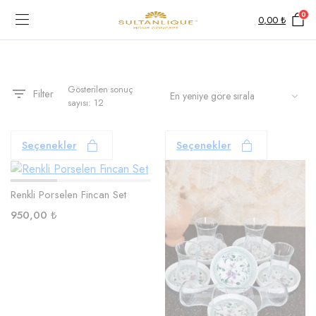
0
0,00
₺
Gösterilen sonuç
Filter
sayısı: 12
Seçenekler
Seçenekler
Renkli Porselen Fincan Set
950,00
₺
şük
ksek
t
t