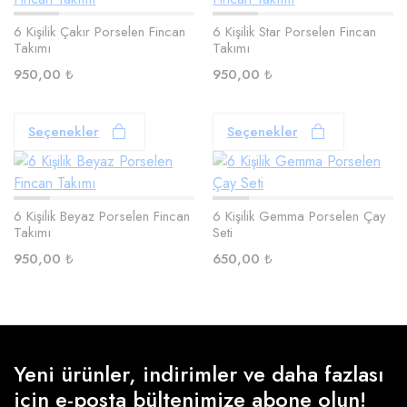
6 Kişilik Çakır Porselen Fincan
6 Kişilik Star Porselen Fincan
Takımı
Takımı
950,00
₺
950,00
₺
Seçenekler
Seçenekler
6 Kişilik Beyaz Porselen Fincan
6 Kişilik Gemma Porselen Çay
Takımı
Seti
950,00
₺
650,00
₺
Yeni ürünler, indirimler ve daha fazlası
için e-posta bültenimize abone olun!