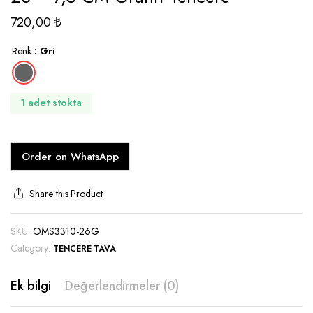
720,00
₺
Renk
: Gri
1 adet stokta
Order on WhatsApp
Share this Product
SKU:
OMS3310-26G
Category:
TENCERE TAVA
Ek bilgi
Değerlendirmeler (0)