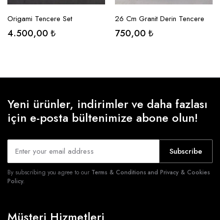
SEÇENEKLER
SEÇENEKLER
Origami Tencere Set
26 Cm Granit Derin Tencere
4.500,00
₺
750,00
₺
Yeni ürünler, indirimler ve daha fazlası
için e-posta bültenimize abone olun!
Subscribe
By subscribing you agree to our
Terms & Conditions and Privacy & Cookies
Policy.
Müşteri Hizmetleri