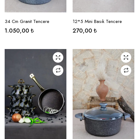
SEÇENEKLER
SEÇENEKLER
34 Cm Granit Tencere
12*5 Mini Basık Tencere
1.050,00
₺
270,00
₺