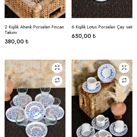
SEÇENEKLER
SEÇENEKLER
2 Kişilik Ahenk Porselen Fincan
6 Kişilik Lotus Porselen Çay seti
Takımı
650,00
₺
380,00
₺