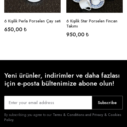
SEÇENEKLER
SEÇENEKLER
6 Kişilik Perla Porselen Çay seti
6 Kişilik Star Porselen Fincan
Takımı
650,00
₺
950,00
₺
Yeni ürünler, indirimler ve daha fazlası
için e-posta bültenimize abone olun!
Subscribe
By subscribing you agree to our
Terms & Conditions and Privacy & Cookies
Policy.