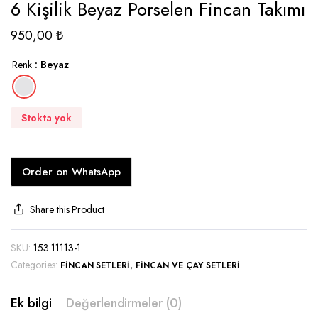
6 Kişilik Beyaz Porselen Fincan Takımı
950,00
₺
Renk
: Beyaz
Stokta yok
Order on WhatsApp
Share this Product
SKU:
153.11113-1
Categories:
,
FINCAN SETLERI
FINCAN VE ÇAY SETLERI
Ek bilgi
Değerlendirmeler (0)